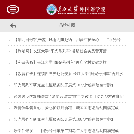
品牌社团
【湖北日报客户端】风雨无阻赴约，用爱守护童心——“阳光号列车”志愿者冒雨护航七彩假期课堂
【荆楚网】长江大学“阳光号列车”暑期社会实践营开营
【今日头条】长江大学“阳光号列车”再启乡村支教之旅
【教育在线】连续四年奔赴公安县 长江大学“阳光号列车”再启乡村支教之旅
阳光号列车研究生志愿服务队开展第107期“绘声绘色”活动
跨越时空的双师课堂-“梦想云课堂”数字支教项目助力乡村教育绽放新光彩
温情伴学筑童心，爱心护航启新程—糖宝宝志愿活动圆满完成
阳光号列车研究生志愿服务队开展第106期“绘声绘色”活动
乐学伴银发——阳光号列车第二期老年大学志愿活动圆满完成